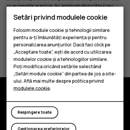
cu accesoriile acestuia. Nu amplasați dispozitivul sau
accesoriile acestuia în zona de declanșare a airbagului.
Setări privind modulele cookie
Folosim module cookie și tehnologii similare
pentru a-ți îmbunătăți experiența și pentru
personalizarea anunțurilor. Dacă faci click pe
„Acceptare toate”, ești de acord cu utilizarea
Smartphone-uri
Considerați utile aceste informații?
modulelor cookie și a tehnologiilor similare.
Telefoane clasice
Poți modifica oricând setările selectând
Da
Nu
„Setări module cookie” din partea de jos a site-
Accesorii
ului. Află mai multe despre politica privind
modulele cookie
.
Tablete
Explorează
Despre
Respingere toate
Planet and people
Gestionarea preferințelor