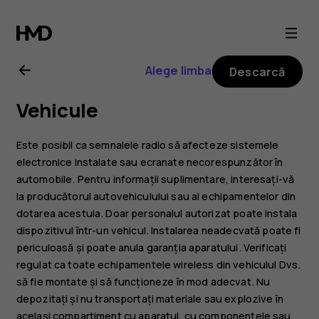
Ghid
de
Alege limba
Descarcă
utilizare
Vehicule
Nokia
Este posibil ca semnalele radio să afecteze sistemele
T21
electronice instalate sau ecranate necorespunzător în
automobile. Pentru informații suplimentare, interesați-vă
la producătorul autovehiculului sau al echipamentelor din
dotarea acestuia. Doar personalul autorizat poate instala
dispozitivul într-un vehicul. Instalarea neadecvată poate fi
periculoasă și poate anula garanția aparatului. Verificați
regulat ca toate echipamentele wireless din vehiculul Dvs.
să fie montate și să funcționeze în mod adecvat. Nu
depozitați și nu transportați materiale sau explozive în
același compartiment cu aparatul, cu componentele sau