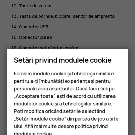
Taste de volum
Tastă de pornire/blocare, senzor de amprentă
Conector USB
Conector curea
Conector set căști-microfon
Setări privind modulele cookie
Microfon
Difuzor
Folosim module cookie și tehnologii similare
Este posibil ca unele dintre accesoriile menționate în
pentru a-ți îmbunătăți experiența și pentru
acest ghid al utilizatorului, cum ar fi încărcătorul, setul de
personalizarea anunțurilor. Dacă faci click pe
căști-microfon sau cablul de date, să fie vândute separat.
„Acceptare toate”, ești de acord cu utilizarea
Smartphone-uri
modulelor cookie și a tehnologiilor similare.
*Google Assistant nu este disponibil în anumite limbi și
Telefoane clasice
Poți modifica oricând setările selectând
țări. Acolo unde nu este disponibil, Google Assistant este
„Setări module cookie” din partea de jos a site-
înlocuit cu Căutare Google. Verificați disponibilitatea la
Accesorii
ului. Află mai multe despre politica privind
https://support.google.com/assistant
.
modulele cookie
.