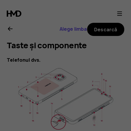
Ghid
de
Alege limba
Descarcă
utilizare
Taste și componente
Nokia
Telefonul dvs.
XR20