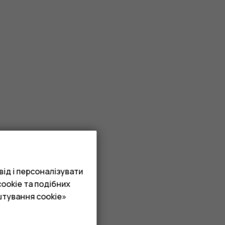
ід і персоналізувати
ookie та подібних
штування cookie»