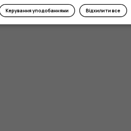
Керування уподобаннями
Відхилити все