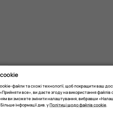
cookie
okie-файли та схожі технології, щоб покращити ваш досв
Прийняти все», ви даєте згоду на використання файлів c
нням ви зможете змінити налаштування, вибравши «Нала
 Більше інформації див. у
Політиці щодо файлів cookie
.