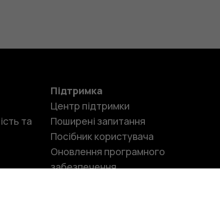
и
Підтримка
Центр підтримки
ість та
Поширені запитання
Посібник користувача
Оновлення програмного
забезпечення
Обслуговування та ремонт