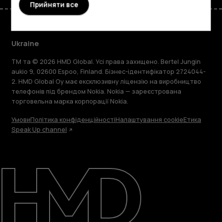
Прийняти все
Ukraine
TM та © 2026 HMD Global. Усі права захищено. Bertel Jungin
aukio 9, 02600 Espoo, Finland. Бізнес-ідентифікатор 2724044-
2. HMD Global Oy має ексклюзивну ліцензію на виробництво
телефонів під брендом Nokia. Nokia — зареєстрована
торговельна марка корпорації Nokia.
Умови
Політика конфіденційності
Налаштування cookie
Етика
Speak Up channel
Детальніше
Підтримка
Ukraine