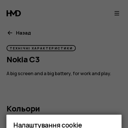
Nokia
C3
Назад
ТЕХНІЧНІ ХАРАКТЕРИСТИКИ
Nokia C3
A big screen and a big battery, for work and play.
Kольори
Налаштування cookie