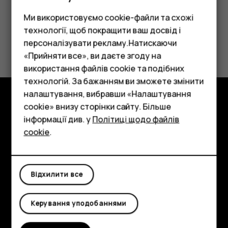
Ми використовуємо cookie-файли та схожі
технології, щоб покращити ваш досвід і
персоналізувати рекламу.Натискаючи
«Прийняти все», ви даєте згоду на
використання файлів cookie та подібних
Смартфони
технологій. За бажанням ви зможете змінити
Фічерфони
налаштування, вибравши «Налаштування
cookie» внизу сторінки сайту. Більше
Огляд
Аксесуари
інформації див. у
Політиці щодо файлів
cookie
.
Планшети
Детальніше
Planet and people
Відхилити все
Підтримка
Facebook
Instagram
Tiktok
Youtube
Linkedin
Discord
Керування уподобаннями