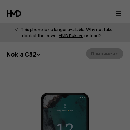
Смартфон
Nokia
This phone is no longer available. Why not take
C32
a look at the newer
HMD Pulse+
instead?
Nokia C32
Припинено