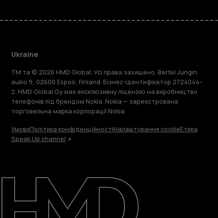
Ukraine
TM та © 2026 HMD Global. Усі права захищено. Bertel Jungin
aukio 9, 02600 Espoo, Finland. Бізнес-ідентифікатор 2724044-
2. HMD Global Oy має ексклюзивну ліцензію на виробництво
телефонів під брендом Nokia. Nokia — зареєстрована
торговельна марка корпорації Nokia.
Умови
Політика конфіденційності
Налаштування cookie
Етика
Speak Up channel
Детальніше
Підтримка
Ukraine