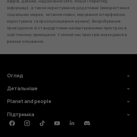
ефірів, дзвінки, надсилання SMS, пошук і перегляд
інформації, а також користування додатками (використання
соціальних мереж, читання новин, керування інтерфейсом
користувача та прослуховування музики). Випробування
проводилося зі стандартними налаштуваннями пристрою в
освітленому приміщенні. У нічний час пристрій знаходився в
режимі очікування.
Огляд
Детальніше
Planet and people
Підтримка
Facebook
Instagram
Tiktok
Youtube
Linkedin
Discord