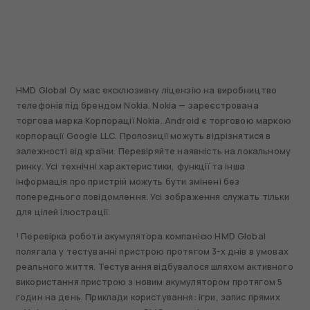
HMD Global Oy має ексклюзивну ліцензію на виробництво
телефонів під брендом Nokia. Nokia — зареєстрована
торгова марка Корпорації Nokia. Android є торговою маркою
корпорації Google LLC. Пропозиції можуть відрізнятися в
залежності від країни. Перевіряйте наявність на локальному
ринку. Усі технічні характеристики, функції та інша
інформація про пристрій можуть бути змінені без
попереднього повідомлення. Усі зображення служать тільки
для цілей ілюстрації.
¹ Перевірка роботи акумулятора компанією HMD Global
полягала у тестуванні пристрою протягом 3-х днів в умовах
реального життя. Тестування відбувалося шляхом активного
використання пристрою з новим акумулятором протягом 5
годин на день. Приклади користування: ігри, запис прямих