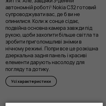
життя. Але, завдяки 3-денній
автономній роботі¹ Nokia C32 готовий
супроводжувати вас, де б ви не
опинилися. Коли ж сонце сідає,
подвійна основна камера завжди під
рукою, щоби захопити більше світла та
зробити приголомшливі знімки в
нічному режимі. Попри все це розкішна
дзеркальна задня панель і красиві
елементи дарують насолоду для
погляду та дотику.
Усі характеристики