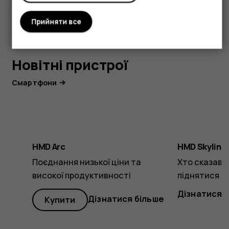
Прийняти все
Новітні пристрої
Смартфони
HMD Arc
HMD Skyline
Поєднання низької ціни та
Хто сказав,
високої продуктивності
піднятися 
Дізнатися 
Дізнатися більше
Купити