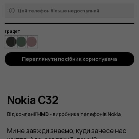
Цей телефон більше недоступний
Колір
Графіт
Переглянути посібник користувача
Nokia C32
Від компанії
HMD
- виробника телефонів Nokia
Ми не завжди знаємо, куди занесе нас