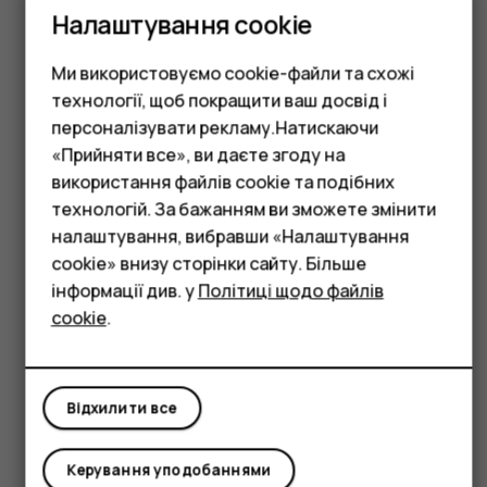
Налаштування cookie
Got questions?
Ми використовуємо cookie-файли та схожі
технології, щоб покращити ваш досвід і
персоналізувати рекламу.Натискаючи
Смартфони
«Прийняти все», ви даєте згоду на
Відвідайте наш центр
використання файлів cookie та подібних
Фічерфони
підтримки для
відповіді та
технологій. За бажанням ви зможете змінити
підтримка.
налаштування, вибравши «Налаштування
Аксесуари
cookie» внизу сторінки сайту. Більше
Планшети
інформації див. у
Політиці щодо файлів
cookie
.
Звернутися до служби підтримки
Відхилити все
Керування уподобаннями