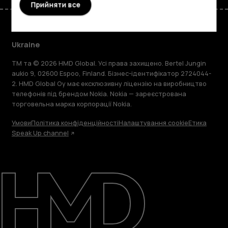
Прийняти все
Ukraine
TM та © 2026 HMD Global. Усі права захищено. Bertel Jungin
aukio 9, 02600 Espoo, Finland. Бізнес-ідентифікатор 2724044-
2. HMD Global Oy має ексклюзивну ліцензію на виробництво
телефонів під брендом Nokia. Nokia — зареєстрована
торговельна марка корпорації Nokia.
Умови
Політика конфіденційності
Налаштування cookie
Етика
Speak Up channel
Детальніше
Підтримка
Ukraine