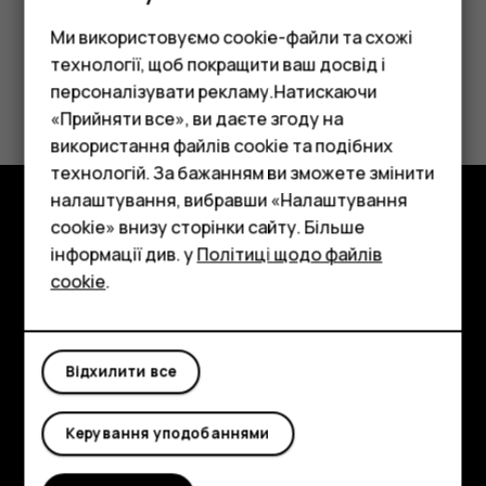
Ми використовуємо cookie-файли та схожі
технології, щоб покращити ваш досвід і
персоналізувати рекламу.Натискаючи
«Прийняти все», ви даєте згоду на
використання файлів cookie та подібних
Смартфони
технологій. За бажанням ви зможете змінити
Фічерфони
налаштування, вибравши «Налаштування
cookie» внизу сторінки сайту. Більше
Огляд
Аксесуари
інформації див. у
Політиці щодо файлів
cookie
.
Планшети
Детальніше
Planet and people
Відхилити все
Підтримка
Facebook
Instagram
Tiktok
Youtube
Linkedin
Discord
Керування уподобаннями