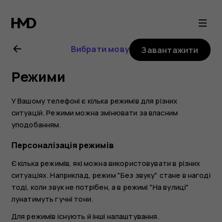
Посібник
користувача
Вибрати мову
Завантажити
Nokia
Режими
105
У Вашому телефоні є кілька режимів для різних
(2017)
ситуацій. Режими можна змінювати за власним
уподобанням.
Персоналізація режимів
Є кілька режимів, які можна використовувати в різних
ситуаціях. Наприклад, режим "Без звуку" стане в нагоді
тоді, коли звук не потрібен, а в режимі "На вулиці"
лунатимуть гучні тони.
Для режимів існують й інші налаштування.