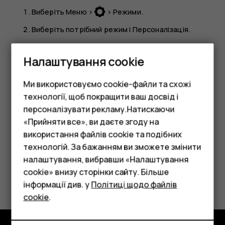
Виберіть
Меню
>
>
Режими
.
Виберіть потрібний режим і
Персоналізація
.
Для кожного режиму можна встановити сигнал дзвінка
Налаштування cookie
та його гучність, сигнали повідомлень та інші
налаштування.
Ми використовуємо cookie-файли та схожі
Порада.
Можна додати різні режими до меню
технології, щоб покращити ваш досвід і
Вибране
для швидкого доступу.
персоналізувати рекламу.Натискаючи
«Прийняти все», ви даєте згоду на
використання файлів cookie та подібних
Смартфони
технологій. За бажанням ви зможете змінити
Фічерфони
налаштування, вибравши «Налаштування
cookie» внизу сторінки сайту. Більше
Це було для вас корисним?
Аксесуари
інформації див. у
Політиці щодо файлів
cookie
.
Так
Ні
Планшети