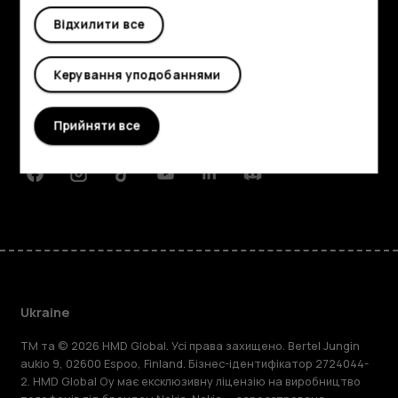
Відхилити все
Огляд
Детальніше
Керування уподобаннями
Planet and people
Прийняти все
Підтримка
Facebook
Instagram
Tiktok
Youtube
Linkedin
Discord
Ukraine
TM та © 2026 HMD Global. Усі права захищено. Bertel Jungin
aukio 9, 02600 Espoo, Finland. Бізнес-ідентифікатор 2724044-
2. HMD Global Oy має ексклюзивну ліцензію на виробництво