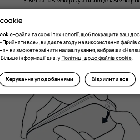
Вставте SIM-картку в гніздо для SIM-карт
Проконтролюйте належне положення конта
cookie
Установіть задню панель на місце.
okie-файли та схожі технології, щоб покращити ваш досв
Підготовка телефону (дві SIM-картки)
Прийняти все», ви даєте згоду на використання файлів c
нням ви зможете змінити налаштування, вибравши «Нала
 Більше інформації див. у
Політиці щодо файлів cookie
.
Керування уподобаннями
Відхилити все