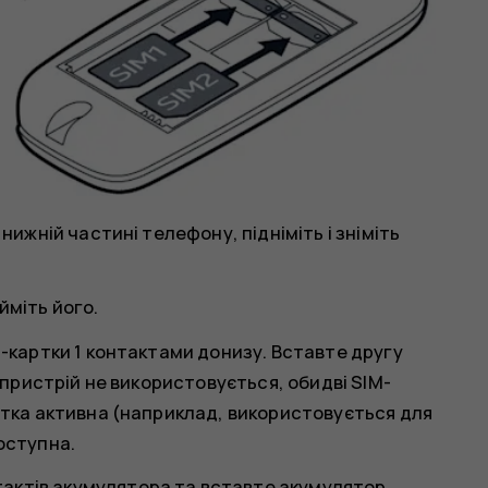
нижній частині телефону, підніміть і зніміть
йміть його.
M-картки 1 контактами донизу. Вставте другу
и пристрій не використовується, обидві SIM-
ртка активна (наприклад, використовується для
оступна.
ктів акумулятора та вставте акумулятор.