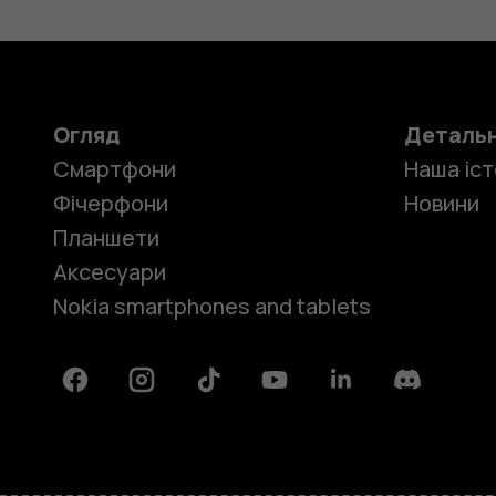
Огляд
Деталь
Смартфони
Наша іст
Фічерфони
Новини
Планшети
Аксесуари
Nokia smartphones and tablets
Facebook
Instagram
Tiktok
Youtube
Linkedin
Discord