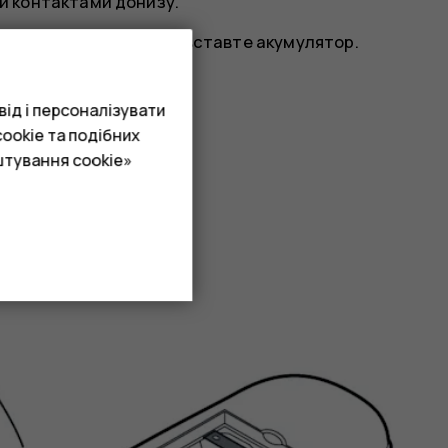
ки контактами донизу.
ктів акумулятора та вставте акумулятор.
ід і персоналізувати
ookie та подібних
штування cookie»