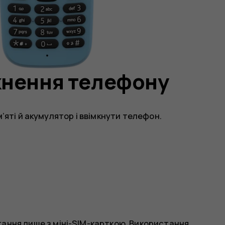
мкнення телефону
’яті й акумулятор і ввімкнути телефон.
ання лише з міні-SIM-карткою. Використання