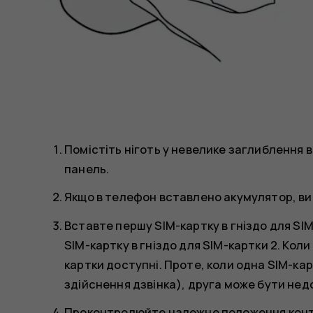
Помістіть ніготь у невелике заглиблення в 
панель.
Якщо в телефон вставлено акумулятор, ви
Вставте першу SIM-картку в гніздо для SI
SIM-картку в гніздо для SIM-картки 2. Кол
картки доступні. Проте, коли одна SIM-ка
здійснення дзвінка), друга може бути нед
Проконтролюйте належне положення конта