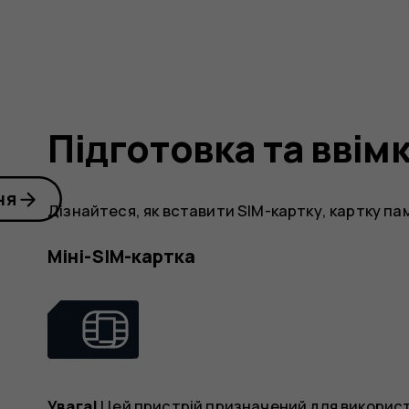
Підготовка та вві
ня
Дізнайтеся, як вставити SIM-картку, картку пам
Міні-SIM-картка
Увага!
Цей пристрій призначений для використ