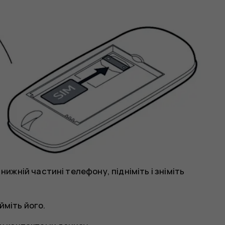
нижній частині телефону, підніміть і зніміть
йміть його.