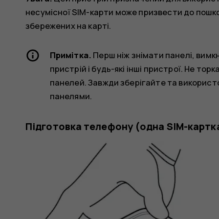
несумісної SIM-карти може призвести до пошк
збережених на карті.
Примітка.
Перш ніж знімати панелі, вимкн
пристрій і будь-які інші пристрої. Не то
панелей. Завжди зберігайте та використ
панелями.
Підготовка телефону (одна SIM-картк