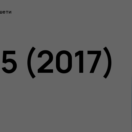
к
шети
вача
5 (2017)