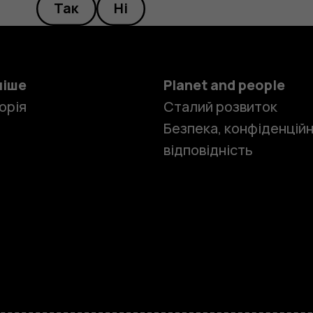
Так
Ні
ніше
Planet and people
орія
Сталий розвиток
Безпека, конфіденційн
відповідність