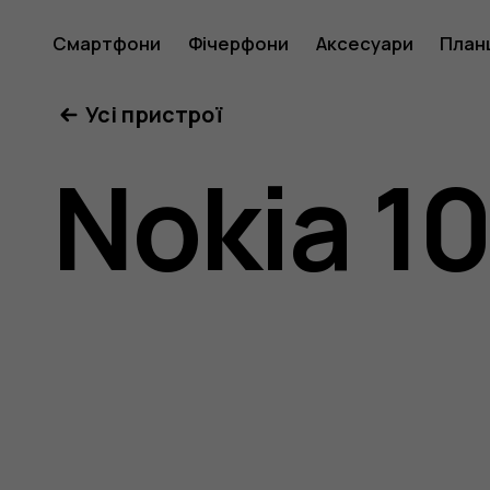
Посібни
Смартфони
Фічерфони
Аксесуари
План
Усі пристрої
користу
Nokia 10
Nokia
105