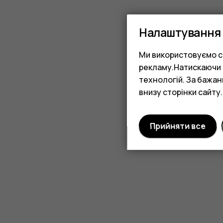
Налаштування 
Ми використовуємо co
рекламу.Натискаючи «
технологій. За бажа
внизу сторінки сайту.
Прийняти все