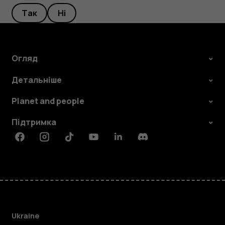
Так
Ні
Огляд
Детальніше
Planet and people
Підтримка
Facebook
Instagram
Tiktok
Youtube
Linkedin
Discord
Ukraine