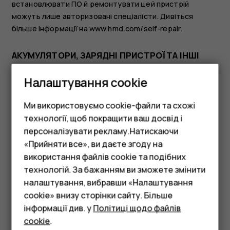
встановлювати ПО й ремонтувати цей пристрій
можуть лише авторизовані спеціалісти. Дивіться
більше інформації на www.hmd.com/self-repair.
АКУМУЛЯТОРИ, ЗАРЯДНІ ПРИСТРОЇ ТА ІНШІ
АКСЕСУАРИ
Налаштування cookie
Ми використовуємо cookie-файли та схожі
технології, щоб покращити ваш досвід і
персоналізувати рекламу.Натискаючи
«Прийняти все», ви даєте згоду на
Використовуйте лише акумулятори, зарядні пристрої
використання файлів cookie та подібних
Смартфони
та інші аксесуари, схвалені компанією HMD Global Oy
технологій. За бажанням ви зможете змінити
для використання з цим пристроєм. Не приєднуйте
Фічерфони
налаштування, вибравши «Налаштування
несумісні вироби.
cookie» внизу сторінки сайту. Більше
Аксесуари
інформації див. у
Політиці щодо файлів
БЕРЕЖІТЬ ПРИСТРІЙ ВІД ВОЛОГИ
cookie
.