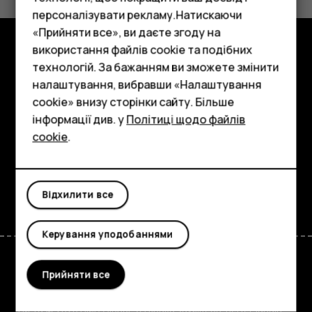
Так
Ні
персоналізувати рекламу.Натискаючи
«Прийняти все», ви даєте згоду на
використання файлів cookie та подібних
Смартфони
Огляд
технологій. За бажанням ви зможете змінити
Фічерфони
налаштування, вибравши «Налаштування
Детальніше
cookie» внизу сторінки сайту. Більше
Аксесуари
інформації див. у
Політиці щодо файлів
Planet and people
cookie
.
Планшети
Підтримка
Facebook
Instagram
Tiktok
Youtube
Linkedin
Discord
Відхилити все
Керування уподобаннями
Прийняти все
Ukraine
TM та © 2026 HMD Global. Усі права захищено. Bertel Jungin