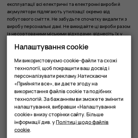
експлуатації всі електричні та електронні вироби й
акумулятори підлягають утилізації окремо від
побутового сміття. Не забудьте спочатку видалити з
виробу персональні дані. Не викидайте ці вироби разом
із несортованими міськими відходами: віднесіть їх у
приймальний пункт для переробки. Щоб отримати
Налаштування cookie
інформацію про найближчий пункт переробки,
зверніться до місцевого органу з утилізації відходів
Ми використовуємо cookie-файли та схожі
або прочитайте про програму повернення HMD та її
технології, щоб покращити ваш досвід і
доступність у вашій країні за адресою
персоналізувати рекламу.Натискаючи
www.hmd.com/phones/support/topics/recycle
.
«Прийняти все», ви даєте згоду на
використання файлів cookie та подібних
Смартфони
технологій. За бажанням ви зможете змінити
Фічерфони
налаштування, вибравши «Налаштування
cookie» внизу сторінки сайту. Більше
Аксесуари
інформації див. у
Політиці щодо файлів
Це було для вас корисним?
cookie
.
Планшети