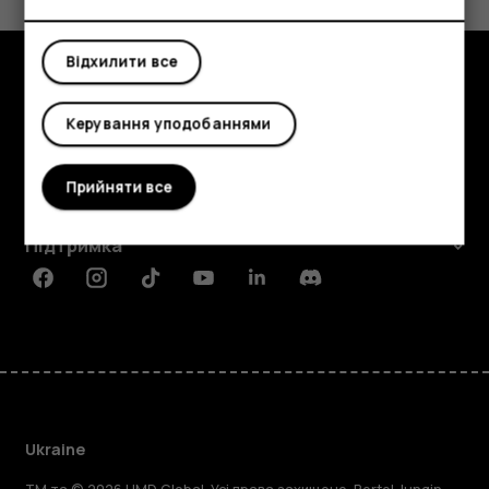
Так
Ні
Відхилити все
Огляд
Керування уподобаннями
Детальніше
Прийняти все
Planet and people
Підтримка
Facebook
Instagram
Tiktok
Youtube
Linkedin
Discord
Ukraine