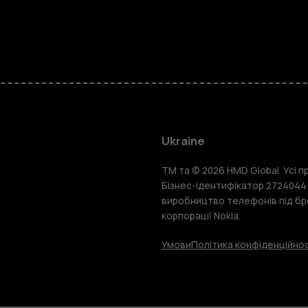
Смартфон
Фічерфони
Ukraine
TM та © 2026 HMD Global. Усі пр
Аксесуари
Бізнес-ідентифікатор 2724044-
виробництво телефонів під бр
корпорації Nokia.
Планшети
Умови
Політика конфіденційнос