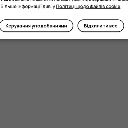
 Більше інформації див. у
Політиці щодо файлів cookie
.
Керування уподобаннями
Відхилити все