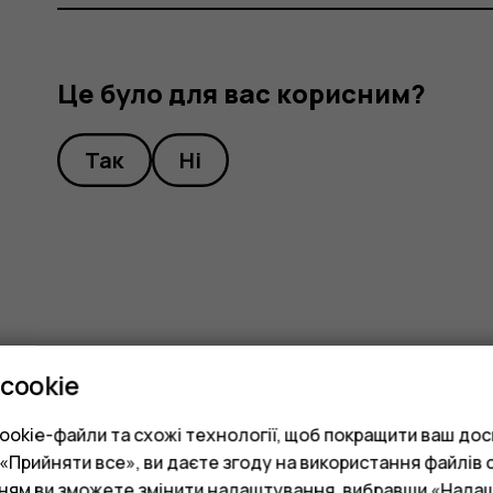
Це було для вас корисним?
Так
Ні
cookie
okie-файли та схожі технології, щоб покращити ваш досв
Прийняти все», ви даєте згоду на використання файлів c
нням ви зможете змінити налаштування, вибравши «Нала