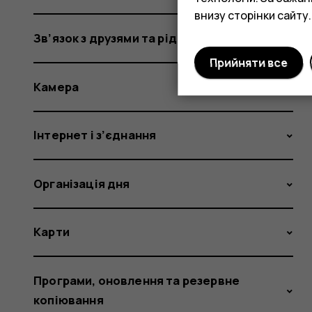
внизу сторінки сайту.
Зв’язок з друзями та рідними
Прийняти все
Камера
Інтернет і з’єднання
Організація дня
Карти
Програми, оновлення та резервне
копіювання