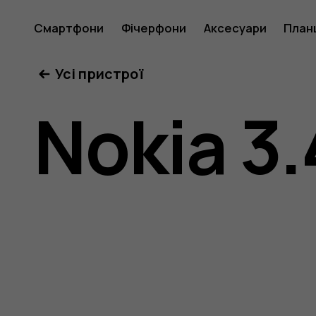
Посібни
Смартфони
Фічерфони
Аксесуари
План
Усі пристрої
користу
Nokia 3.
Nokia
3.4