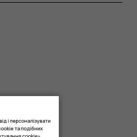
ід і персоналізувати
ookie та подібних
штування cookie»