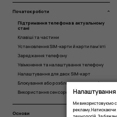
Початок роботи
Підтримання телефона в актуальному
стані
Клавіші та частини
Установлення SIM-карти й карти пам’яті
Заряджання телефону
Увімкнення та налаштування телефону
Налаштування для двох SIM-карт
Блокування або розблокування телефона
Налаштування 
Використання сенсорного екрана
Ми використовуємо co
рекламу.Натискаючи «
Основи
технологій. За бажа