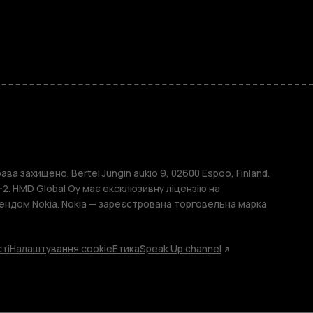
и
ава захищено. Bertel Jungin aukio 9, 02600 Espoo, Finland.
2. HMD Global Oy має ексклюзивну ліцензію на
ендом Nokia. Nokia — зареєстрована торговельна марка
ті
Налаштування cookie
Етика
Speak Up channel