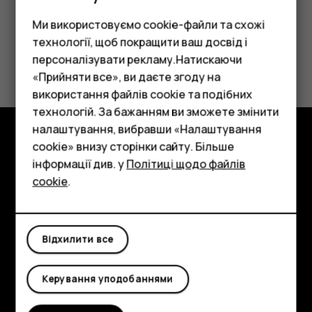
Ми використовуємо cookie-файли та схожі
технології, щоб покращити ваш досвід і
Це було для вас корисним?
персоналізувати рекламу.Натискаючи
«Прийняти все», ви даєте згоду на
Так
Ні
використання файлів cookie та подібних
Смартфони
технологій. За бажанням ви зможете змінити
Фічерфони
налаштування, вибравши «Налаштування
cookie» внизу сторінки сайту. Більше
Аксесуари
Огляд
інформації див. у
Політиці щодо файлів
cookie
.
Планшети
Детальніше
Planet and people
Відхилити все
Підтримка
Facebook
Instagram
Tiktok
Youtube
Linkedin
Discord
Керування уподобаннями