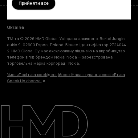
Прийняти все
Ukraine
TM та © 2026 HMD Global. Усі права захищено. Bertel Jungin
aukio 9, 02600 Espoo, Finland. Бізнес-ідентифікатор 2724044-
2. HMD Global Oy має ексклюзивну ліцензію на виробництво
телефонів під брендом Nokia. Nokia — зареєстрована
торговельна марка корпорації Nokia.
Умови
Політика конфіденційності
Налаштування cookie
Етика
Speak Up channel
Детальніше
Підтримка
Ukraine