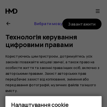
Посібник
користувача
Вибрати мову
Завантажити
Nokia
Технологія керування
5
цифровими правами
Користуючись цим пристроєм, дотримуйтесь усіх
законів і поважайте місцеві звичаї, а також право на
особисте життя та законні права інших осіб, включно з
авторськими правами. Захист авторських прав
передбачає захист від копіювання, змінення або
передавання фотографій, музичних файлів та іншого
вмісту.
Налаштування cookie