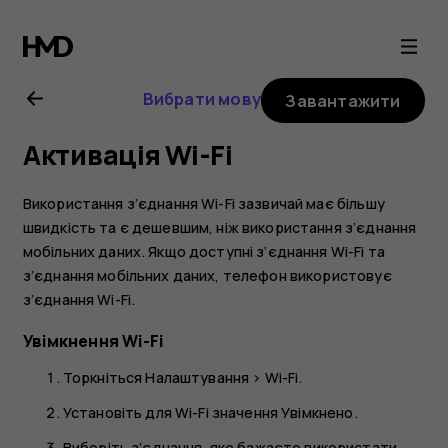
Посібник
користувача
Вибрати мову
Завантажити
Nokia
Активація Wi-Fi
5
Використання з’єднання Wi-Fi зазвичай має більшу
швидкість та є дешевшим, ніж використання з’єднання
мобільних даних. Якщо доступні з’єднання Wi-Fi та
з’єднання мобільних даних, телефон використовує
з’єднання Wi-Fi.
Увімкнення Wi-Fi
Торкніться
Налаштування
>
Wi-Fi
.
Установіть для Wi-Fi значення
Увімкнено
.
Виберіть з’єднання, яке бажаєте використати.