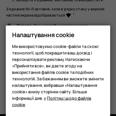
З’єднання Wi-Fi активне, коли в рядку стану у верхній
1
частині екрана відображається
.
network_wifi
Порада.
Якщо потрібно відстежувати
місцезнаходження, коли сигнали супутника
Налаштування cookie
недоступні (наприклад, коли ви перебуваєте в
приміщенні або між високими будівлями),
Ми використовуємо cookie-файли та схожі
увімкніть Wi-Fi, щоб покращити точність
технології, щоб покращити ваш досвід і
позиціонування.
персоналізувати рекламу.Натискаючи
«Прийняти все», ви даєте згоду на
використання файлів cookie та подібних
Смартфони
технологій. За бажанням ви зможете змінити
Фічерфони
налаштування, вибравши «Налаштування
cookie» внизу сторінки сайту. Більше
Аксесуари
Це було для вас корисним?
інформації див. у
Політиці щодо файлів
cookie
.
Планшети
Так
Ні