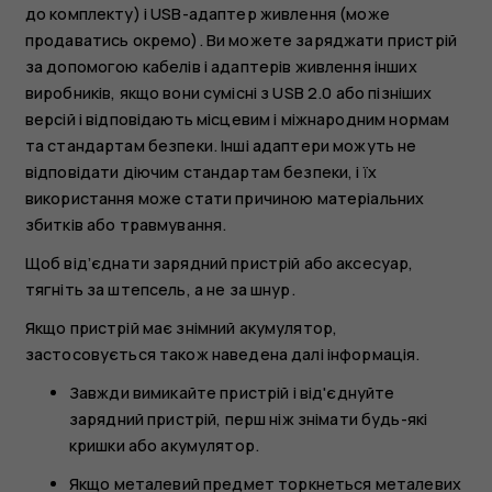
до комплекту) і USB-адаптер живлення (може
продаватись окремо). Ви можете заряджати пристрій
за допомогою кабелів і адаптерів живлення інших
виробників, якщо вони сумісні з USB 2.0 або пізніших
версій і відповідають місцевим і міжнародним нормам
та стандартам безпеки. Інші адаптери можуть не
відповідати діючим стандартам безпеки, і їх
використання може стати причиною матеріальних
збитків або травмування.
Щоб від’єднати зарядний пристрій або аксесуар,
тягніть за штепсель, а не за шнур.
Якщо пристрій має знімний акумулятор,
застосовується також наведена далі інформація.
Завжди вимикайте пристрій і від'єднуйте
зарядний пристрій, перш ніж знімати будь-які
кришки або акумулятор.
Якщо металевий предмет торкнеться металевих