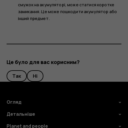
смужок на акумуляторі, може статися коротке
замикання. Це може пошкодити акумулятор або
інший предмет.
Це було для вас корисним?
Так
Ні
Огляд
Детальніше
Planet and people