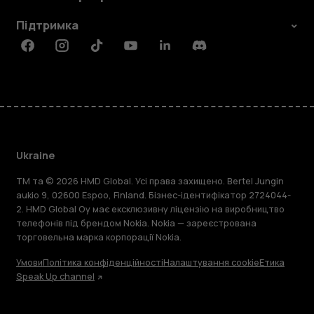
Підтримка
Facebook
Instagram
Tiktok
Youtube
Linkedin
Discord
Ukraine
TM та © 2026 HMD Global. Усі права захищено. Bertel Jungin
aukio 9, 02600 Espoo, Finland. Бізнес-ідентифікатор 2724044-
2. HMD Global Oy має ексклюзивну ліцензію на виробництво
телефонів під брендом Nokia. Nokia — зареєстрована
торговельна марка корпорації Nokia.
Умови
Політика конфіденційності
Налаштування cookie
Етика
Speak Up channel