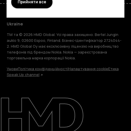
Прийняти все
Ukraine
TM та © 2026 HMD Global. Усі права захищено. Bertel Jungin
aukio 9, 02600 Espoo, Finland. Бізнес-ідентифікатор 2724044-
2. HMD Global Oy має ексклюзивну ліцензію на виробництво
телефонів під брендом Nokia. Nokia — зареєстрована
торговельна марка корпорації Nokia.
Умови
Політика конфіденційності
Налаштування cookie
Етика
Speak Up channel
Детальніше
Підтримка
Ukraine