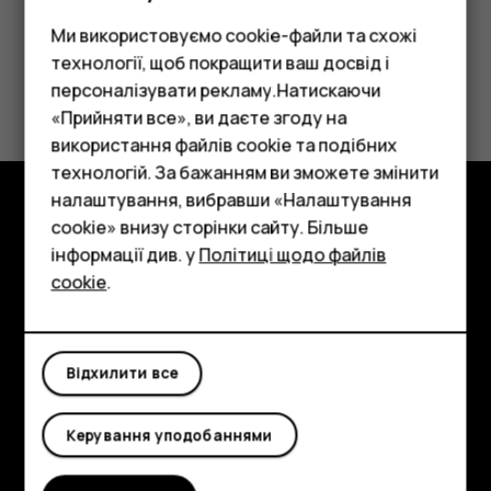
Ми використовуємо cookie-файли та схожі
технології, щоб покращити ваш досвід і
Це було для вас корисним?
персоналізувати рекламу.Натискаючи
«Прийняти все», ви даєте згоду на
Так
Ні
використання файлів cookie та подібних
Смартфони
технологій. За бажанням ви зможете змінити
Фічерфони
налаштування, вибравши «Налаштування
cookie» внизу сторінки сайту. Більше
Огляд
Аксесуари
інформації див. у
Політиці щодо файлів
cookie
.
Детальніше
Планшети
Planet and people
Відхилити все
Підтримка
Facebook
Instagram
Tiktok
Youtube
Linkedin
Discord
Керування уподобаннями