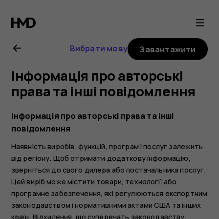
Посібник
користувача
Вибрати мову
Завантажити
Nokia
Інформація про авторські
6.2
права та інші повідомлення
Інформація про авторські права та інші
повідомлення
Наявність виробів, функцій, програм і послуг залежить
від регіону. Щоб отримати додаткову інформацію,
зверніться до свого дилера або постачальника послуг.
Цей виріб може містити товари, технології або
програмне забезпечення, які регулюються експортним
законодавством і нормативними актами США та інших
країн. Відхилення, що суперечать законодавству,