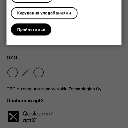
товарними знаками Google LLC.
Словесний знак і логотипи Bluetooth є власністю
Керування уподобаннями
Bluetooth SIG, Inc. і використовуються компанією HMD
Global за ліцензією.
Прийняти все
Pixelworks і логотип Pixelworks є зареєстрованими
товарними знаками Pixelworks, Inc.
OZO
OZO є товарним знаком Nokia Technologies Oy.
Qualcomm aptX