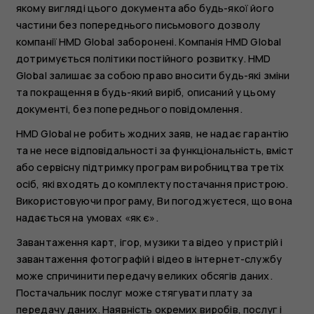
якому вигляді цього документа або будь-якої його
частини без попереднього письмового дозволу
компанії HMD Global заборонені. Компанія HMD Global
дотримується політики постійного розвитку. HMD
Global залишає за собою право вносити будь-які зміни
та покращення в будь-який виріб, описаний у цьому
документі, без попереднього повідомлення.
HMD Global не робить жодних заяв, не надає гарантію
та не несе відповідальності за функціональність, вміст
або сервісну підтримку програм виробництва третіх
осіб, які входять до комплекту постачання пристрою.
Використовуючи програму, Ви погоджуєтеся, що вона
надається на умовах «як є».
Завантаження карт, ігор, музики та відео у пристрій і
завантаження фотографій і відео в інтернет-службу
може спричинити передачу великих обсягів даних.
Постачальник послуг може стягувати плату за
передачу даних. Наявність окремих виробів, послуг і