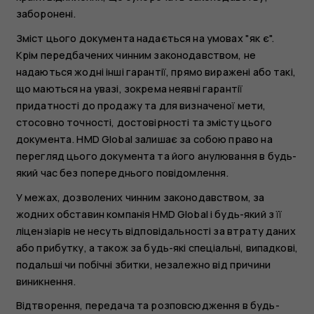
заборонені.
Зміст цього документа надається на умовах "як є".
Крім передбачених чинним законодавством, не
надаються жодні інші гарантії, прямо виражені або такі,
що маються на увазі, зокрема неявні гарантії
придатності до продажу та для визначеної мети,
стосовно точності, достовірності та змісту цього
документа. HMD Global залишає за собою право на
перегляд цього документа та його анулювання в будь-
який час без попереднього повідомлення.
У межах, дозволених чинним законодавством, за
жодних обставин компанія HMD Global і будь-який з її
ліцензіарів не несуть відповідальності за втрату даних
або прибутку, а також за будь-які спеціальні, випадкові,
подальші чи побічні збитки, незалежно від причини
виникнення.
Відтворення, передача та розповсюдження в будь-