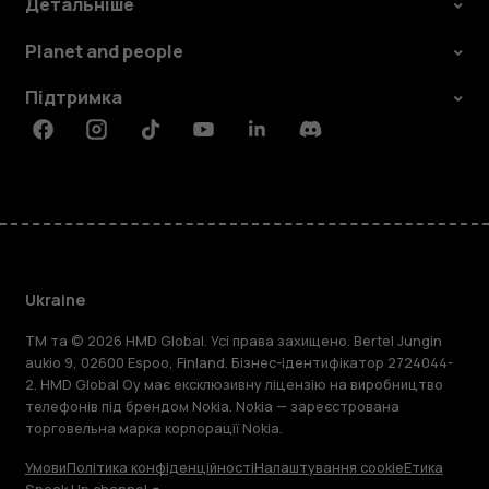
Детальніше
Planet and people
Підтримка
Facebook
Instagram
Tiktok
Youtube
Linkedin
Discord
Ukraine
TM та © 2026 HMD Global. Усі права захищено. Bertel Jungin
aukio 9, 02600 Espoo, Finland. Бізнес-ідентифікатор 2724044-
2. HMD Global Oy має ексклюзивну ліцензію на виробництво
телефонів під брендом Nokia. Nokia — зареєстрована
торговельна марка корпорації Nokia.
Умови
Політика конфіденційності
Налаштування cookie
Етика