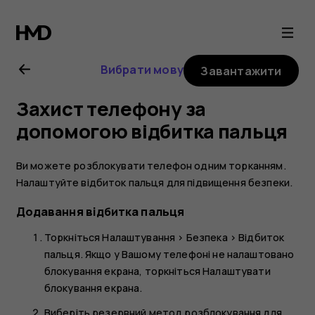
Посібник
користувача
Вибрати мову
Завантажити
Nokia
Захист телефону за
8
допомогою відбитка пальця
Ви можете розблокувати телефон одним торканням.
Налаштуйте відбиток пальця для підвищення безпеки.
Додавання відбитка пальця
Торкніться
Налаштування
>
Безпека
>
Відбиток
пальця
. Якщо у Вашому телефоні не налаштовано
блокування екрана, торкніться
Налаштувати
блокування екрана
.
Виберіть резервний метод розблокування для