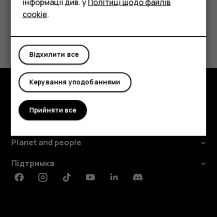
Аксесуари
інформації див. у
Політиці щодо файлів
cookie
.
Планшети
Це було для вас корисним?
Відхилити все
Так
Ні
Керування уподобаннями
Огляд
Прийняти все
Детальніше
Planet and people
Підтримка
Facebook
Instagram
Tiktok
Youtube
Linkedin
Discord