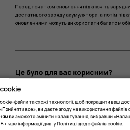
Перед початком оновлення підключіть зарядни
достатнього заряду акумулятора, а потім підклю
оновленнями можуть використати багато мобіл
Це було для вас корисним?
cookie
Так
Ні
okie-файли та схожі технології, щоб покращити ваш досв
Прийняти все», ви даєте згоду на використання файлів c
нням ви зможете змінити налаштування, вибравши «Нала
 Більше інформації див. у
Політиці щодо файлів cookie
.