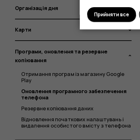
Організація дня
Прийняти все
Карти
Програми, оновлення та резервне
копіювання
Отримання програм із магазину Google
Play
Оновлення програмного забезпечення
телефона
Резервне копіювання даних
Відновлення початкових налаштувань і
видалення особистого вмісту з телефона