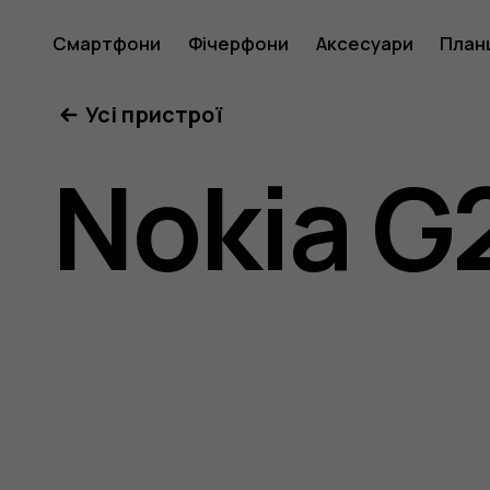
Nokia
Смартфони
Фічерфони
Аксесуари
План
Усі пристрої
G22
Nokia G
user
guide