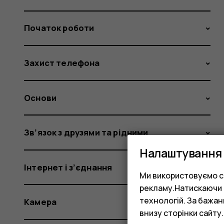
Початок роботи
Захист телефона
Основи
Зв’язок з друзями та рідними
Налаштування 
Інтернет і з’єднання
Ми використовуємо co
рекламу.Натискаючи «
технологій. За бажа
Камера
внизу сторінки сайту.