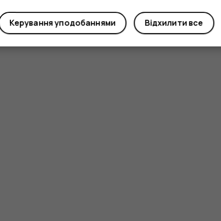
Керування уподобаннями
Відхилити все