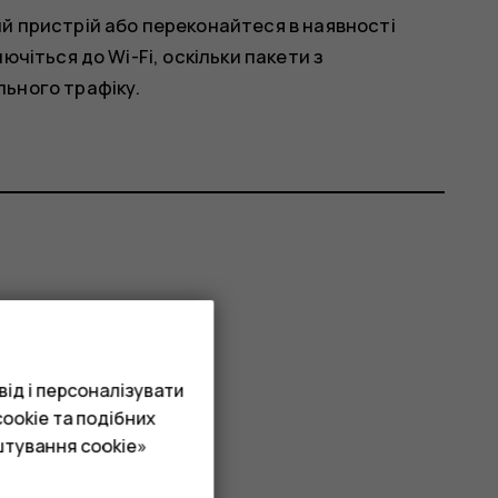
й пристрій або переконайтеся в наявності
чіться до Wi-Fi, оскільки пакети з
ьного трафіку.
ід і персоналізувати
ookie та подібних
штування cookie»