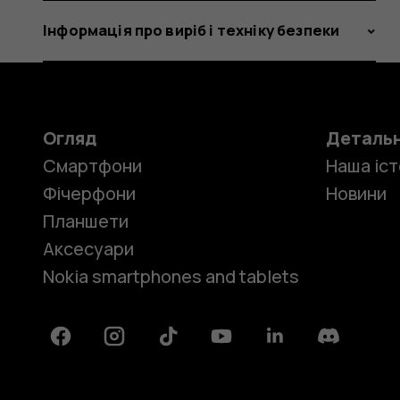
Інформація про виріб і техніку безпеки
Огляд
Деталь
Смартфони
Наша іст
Фічерфони
Новини
Планшети
Аксесуари
Nokia smartphones and tablets
Facebook
Instagram
Tiktok
Youtube
Linkedin
Discord