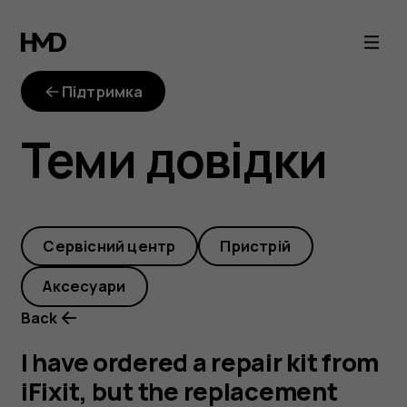
I
have
Підтримка
ordered
Теми довідки
a
repair
Cервісний центр
Пристрій
kit
Аксесуари
from
Back
iFixit,
I have ordered a repair kit from
iFixit, but the replacement