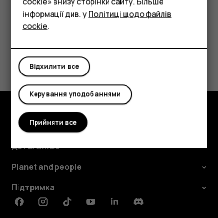
should
cookie» внизу сторінки сайту. Більше
Аксесуари
інформації див. у
Політиці щодо файлів
I
cookie
.
Планшети
Це було для вас корисним?
do?
Так
Ні
Відхилити все
Керування уподобаннями
Прийняти все
Огляд
Детальніше
Planet and people
Підтримка
Facebook
Instagram
Tiktok
Youtube
Linkedin
Discord