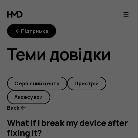
What
if
Підтримка
I
Теми довідки
break
my
Cервісний центр
Пристрій
device
Аксесуари
after
Back
fixing
What if I break my device after
fixing it?