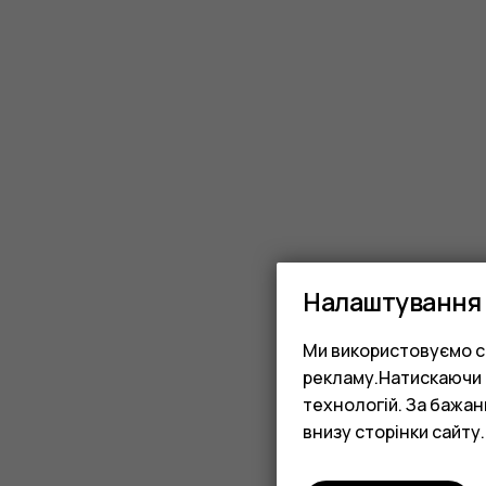
available
from
iFixit?
Налаштування 
Ми використовуємо co
рекламу.Натискаючи «
технологій. За бажа
внизу сторінки сайту.