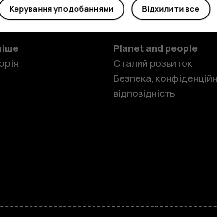
Керування уподобаннями
Відхилити все
ніше
Planet and people
орія
Сталий розвиток
Безпека, конфіденційн
відповідність