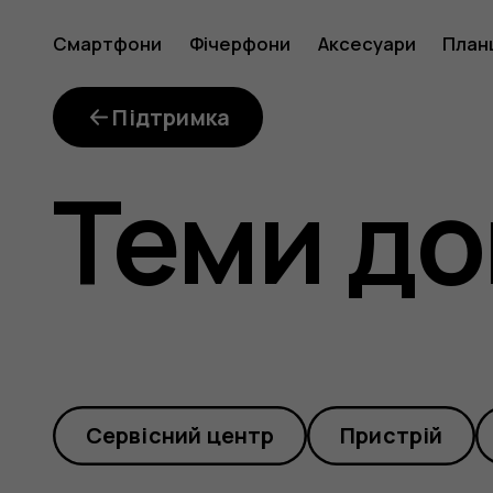
What
Смартфони
Фічерфони
Аксесуари
План
repair
Підтримка
Теми до
kits
are
Cервісний центр
Пристрій