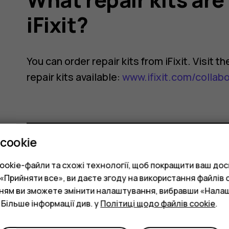
iFixit?
You can order repair kits from iFixit. Visit 
repair kits available:
www.ifixit.com/collab
cookie
Це було для вас корисним?
okie-файли та схожі технології, щоб покращити ваш досв
Прийняти все», ви даєте згоду на використання файлів c
нням ви зможете змінити налаштування, вибравши «Нала
Так
Ні
 Більше інформації див. у
Політиці щодо файлів cookie
.