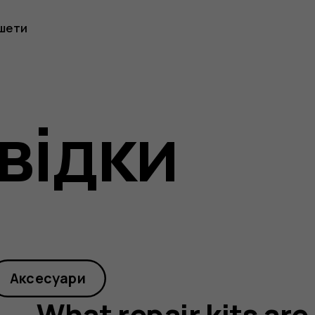
шети
відки
Аксесуари
What repair kits are