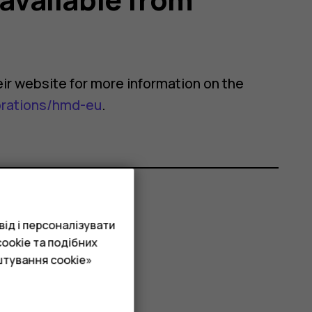
their website for more information on the
orations/hmd-eu
.
ід і персоналізувати
ookie та подібних
штування cookie»