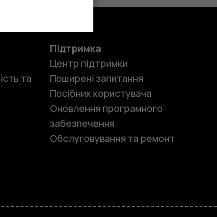
Підтримка
Центр підтримки
ість та
Поширені запитання
Посібник користувача
Оновлення програмного
забезпечення
Обслуговування та ремонт