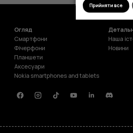
Прийняти все
Огляд
Деталь
Смартфони
Наша іст
Фічерфони
Новини
Планшети
Аксесуари
Nokia smartphones and tablets
Facebook
Instagram
Tiktok
Youtube
Linkedin
Discord