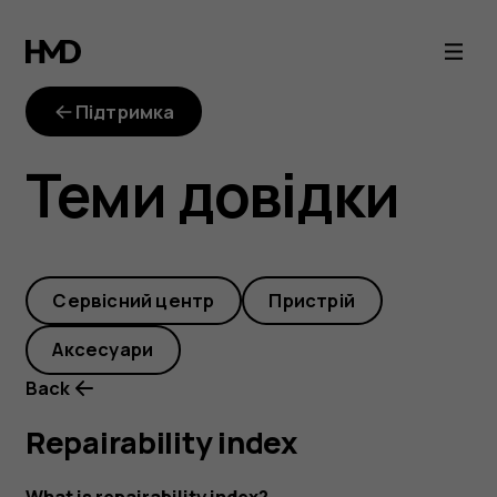
repairability-
index
Підтримка
Теми довідки
Cервісний центр
Пристрій
Аксесуари
Back
Repairability index