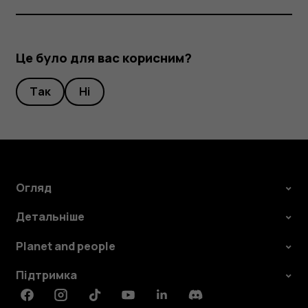
Це було для вас корисним?
Так
Ні
Огляд
Детальніше
Planet and people
Підтримка
Facebook
Instagram
Tiktok
Youtube
Linkedin
Discord