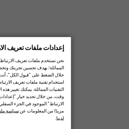
إعدادات ملفات تعريف الار
الهواتف الذكية
نحن نستخدم ملفات تعريف الارتباط 
الهواتف المميزة
المماثلة؛ بهدف تحسين تجربتك وتخص
خلال الضغط على "قبول الكل"، أنت
الأكسسوارات
استخدام تقنية ملفات تعريف الارتبا
HMD Terra M
التقنيات المماثلة. يمكنك تغيير هذه 
وقت، من خلال تحديد خيار "إعدادا
HMD DUB
الارتباط" الموجود في الجزء السفل
مزيدًا من المعلومات عن
سياسة ملفا
HMD Watch
لدينا
.
للأعمال