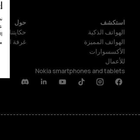
إ
نح
استكشف
حول
عل
الهواتف الذكية
حكايتنا
ال
الهواتف المميزة
غرفة الأخبا
مز
الأكسسوارات
للأعمال
Nokia smartphones and tablets
Discord
Linkedin
Youtube
Tiktok
Instagram
Facebook