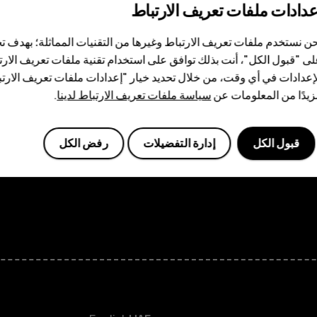
عدادات ملفات تعريف الارتباط
ن نستخدم ملفات تعريف الارتباط وغيرها من التقنيات المماثلة؛ بهدف
Planet and people
ى "قبول الكل"، أنت بذلك توافق على استخدام تقنية ملفات تعريف الارتبا
الاستدامة
إعدادات في أي وقت، من خلال تحديد خيار "إعدادات ملفات تعريف الار
ر
الأمان والخصوصية والامتثا
يدًا من المعلومات عن
سياسة ملفات تعريف الارتباط لدينا
.
الهواتف الذكية
قبول الكل
إدارة التفضيلات
رفض الكل
الهواتف المميز
الأكسسوارات
HMD Terra M