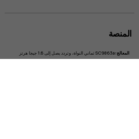
حول
المنصة
الدعم
English
UAE
المعالج:
SC9863a ثماني النواة، وتردد يصل إلى 1.6 جيجا هرتز
نظام التشغيل
نظام التشغيل:
Android™ 11 (إصدار Go)