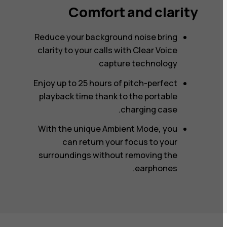
Comfort and clarity
Reduce your background noise bring
clarity to your calls with Clear Voice
capture technology
Enjoy up to 25 hours of pitch-perfect
playback time thank to the portable
charging case.
With the unique Ambient Mode, you
can return your focus to your
surroundings without removing the
earphones.