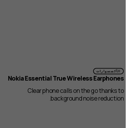
الأكسسوارات
Nokia Essential True Wireless Earphones
Clear phone calls on the go thanks to
background noise reduction.