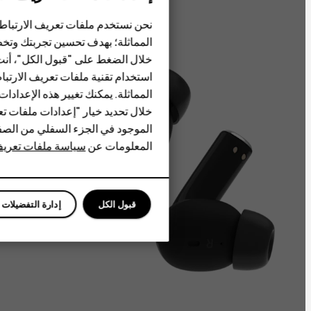
الهواتف المميزة
نحن نستخدم ملفات تعريف الارتباط و
الأكسسوارات
المماثلة؛ بهدف تحسين تجربتك وتخص
HMD Terra M
خلال الضغط على "قبول الكل"، أنت 
استخدام تقنية ملفات تعريف الارتباط
HMD DUB
المماثلة. يمكنك تغيير هذه الإعدادا
خلال تحديد خيار "إعدادات ملفات تعر
HMD Watch
الموجود في الجزء السفلي من الصفح
للأعمال
المعلومات عن
سياسة ملفات تعريف ال
قبول الكل
إدارة التفضيلات