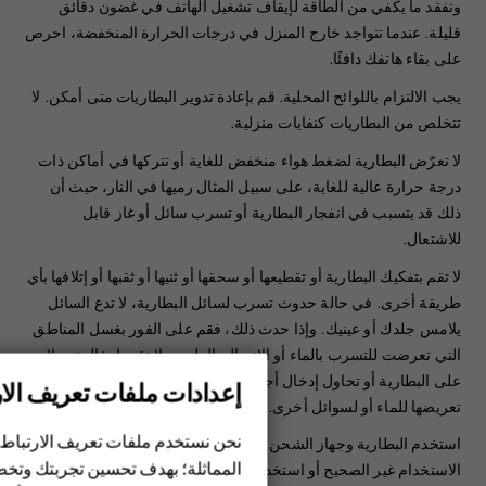
وتفقد ما يكفي من الطاقة لإيقاف تشغيل الهاتف في غضون دقائق
قليلة. عندما تتواجد خارج المنزل في درجات الحرارة المنخفضة، احرص
على بقاء هاتفك دافئًا.
‏‫يجب الالتزام باللوائح المحلية. قم بإعادة تدوير البطاريات متى أمكن. لا
تتخلص من البطاريات كنفايات منزلية.
لا تعرّض البطارية لضغط هواء منخفض للغاية أو تتركها في أماكن ذات
درجة حرارة عالية للغاية، على سبيل المثال رميها في النار، حيث أن
ذلك قد يتسبب في انفجار البطارية أو تسرب سائل أو غاز قابل
للاشتعال.
لا تقم بتفكيك البطارية أو تقطيعها أو سحقها أو ثنيها أو ثقبها أو إتلافها بأي
طريقة أخرى. في حالة حدوث تسرب لسائل البطارية، لا تدع السائل
يلامس جلدك أو عينيك. وإذا حدث ذلك، فقم على الفور بغسل المناطق
التي تعرضت للتسرب بالماء أو الاتصال بالطبيب. لا تقم بإدخال تعديلات
على البطارية أو تحاول إدخال أجسام غريبة فيها، ولا تقم بغمرها أو
إعدادات ملفات تعريف الار
تعريضها للماء أو لسوائل أخرى. قد تنفجر البطاريات في حالة تلفها.
الهواتف الذكية
نحن نستخدم ملفات تعريف الارتباط 
استخدم البطارية وجهاز الشحن للأغراض المقصودة فقط. فقد يؤدي
الهواتف المميزة
المماثلة؛ بهدف تحسين تجربتك وتخص
الاستخدام غير الصحيح أو استخدام بطاريات أو أجهزة شحن غير معتمدة