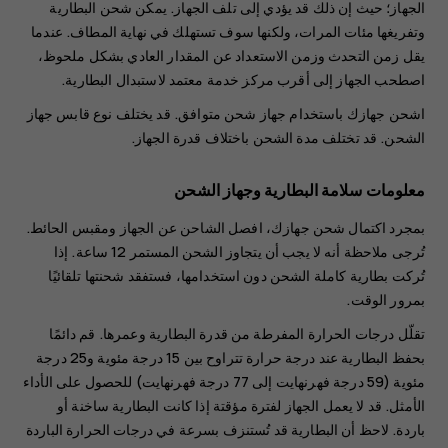
الجهاز؛ حيث إن ذلك قد يؤدي إلى تلف الجهاز. يمكن شحن البطارية
وتفريغها مئات المرات، ولكنها سوف تستهلك في نهاية المطاف. عندما
يقل زمن التحدث وزمن الاستعداد عن المقدار العادي بشكل ملحوظ،
اصطحب الجهاز إلى أقرب مركز خدمة معتمد لاستبدال البطارية.
اشحن جهازك باستخدام جهاز شحن متوافق. قد يختلف نوع قابس جهاز
الشحن. قد تختلف مدة الشحن باختلاف قدرة الجهاز.
معلومات سلامة البطارية وجهاز الشحن
بمجرد اكتمال شحن جهازك، افصل الشاحن عن الجهاز ومقبس الحائط.
تُرجى ملاحظة أنه لا يجب أن يتجاوز الشحن المستمر 12 ساعة. إذا
تُركت بطارية كاملة الشحن دون استخدامها، فستفقد شحنتها تلقائيًا
بمرور الوقت.
تقلّل درجات الحرارة المفرطة من قدرة البطارية وعمرها. قم دائمًا
بحفظ البطارية عند درجة حرارة تتراوح بين 15 درجة مئوية و25 درجة
مئوية (59 درجة فهرنهايت إلى 77 درجة فهرنهايت) للحصول على الأداء
الأمثل. قد لا يعمل الجهاز لفترة مؤقتة إذا كانت البطارية ساخنة أو
باردة. لاحظ أن البطارية قد تُستنزف بسرعة في درجات الحرارة الباردة