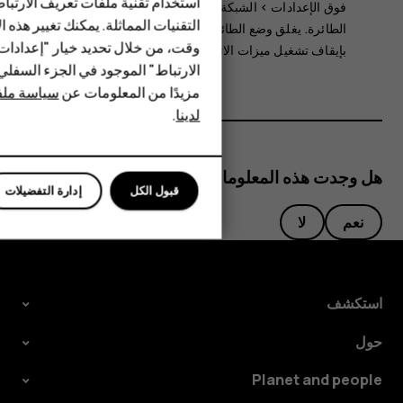
استخدام تقنية ملفات تعريف الارتبا
فوق
الإعدادات
>
الشبكة والإنترنت
>
إعدادات متقدمة
>
وضع
HMD Terra M
التقنيات المماثلة. يمكنك تغيير هذه 
الطائرة
. يغلق وضع الطائرة الاتصالات بشبكة الجوّال ويقوم
وقت، من خلال تحديد خيار "إعدادا
بإيقاف تشغيل ميزات الاتصال اللاسلكي الخاصة بجهازك.
HMD DUB
الارتباط" الموجود في الجزء السفل
مزيدًا من المعلومات عن
سياسة ملفا
HMD Watch
لدينا
.
للأعمال
هل وجدت هذه المعلومات مفيدة؟
قبول الكل
إدارة التفضيلات
نعم
لا
استكشف
حول
Planet and people