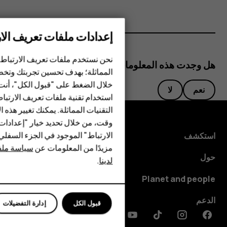
إعدادات ملفات تعريف الار
الهواتف الذكية
نحن نستخدم ملفات تعريف الارتباط 
هل وجدت هذه المعلومات مفيدة؟
الهواتف المميزة
المماثلة؛ بهدف تحسين تجربتك وتخص
خلال الضغط على "قبول الكل"، أنت
الأكسسوارات
نعم
لا
استخدام تقنية ملفات تعريف الارتبا
HMD Terra M
التقنيات المماثلة. يمكنك تغيير هذه 
وقت، من خلال تحديد خيار "إعدادا
HMD DUB
الارتباط" الموجود في الجزء السفل
استكشف
مزيدًا من المعلومات عن
سياسة ملفا
HMD Watch
حول
لدينا
.
للأعمال
Planet and people
الدعم
قبول الكل
إدارة التفضيلات
Discord
Linkedin
Youtube
Tiktok
Instagram
Facebook