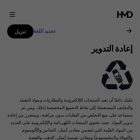
دليل
مستخدم
تحديد اللغة
تنزيل
2017
إعادة التدوير
Nokia
130
عليك دائمًا أن تعيد المنتجات الإلكترونية والبطاريات ومواد التعبئة
والتغليف المستعملة إلى نقاط التجميع المخصصة لذلك. ‏‫ومن ثم
ستساعد على منع التخلص من النفايات بدون مراقبة، وستعزز من إعادة
تدوير المواد.‬ حيث تحتوي المنتجات الكهربائية والإلكترونية على العديد
من المواد القيّمة التي تتضمن معادن (مثل، النحاس والألومنيوم
والفولاذ والمغنيسيوم) ومعادن نفيسة (مثل، الذهب والفضة