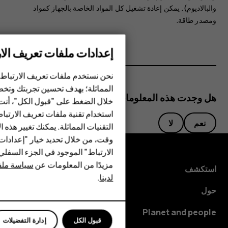
والبالاديوم). يمكن إعادة تشغيل كل المواد الخاصة بالجهاز كمواد
ومصدر طاقة.
إعدادات ملفات تعريف الار
الهواتف الذكية
نحن نستخدم ملفات تعريف الارتباط 
الهواتف المميزة
المماثلة؛ بهدف تحسين تجربتك وتخص
هل وجدت هذه المعلومات مفيدة؟
خلال الضغط على "قبول الكل"، أنت
الأكسسوارات
استخدام تقنية ملفات تعريف الارتبا
نعم
لا
HMD Terra M
التقنيات المماثلة. يمكنك تغيير هذه 
وقت، من خلال تحديد خيار "إعدادا
HMD DUB
الارتباط" الموجود في الجزء السفل
مزيدًا من المعلومات عن
سياسة ملفا
HMD Watch
استكشف
لدينا
.
للأعمال
حول
Planet and people
قبول الكل
إدارة التفضيلات