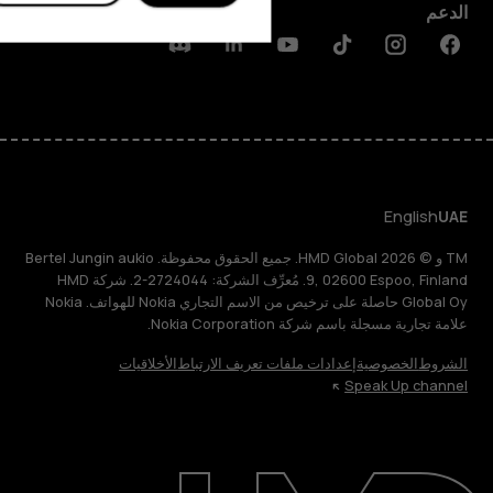
الدعم
Discord
Linkedin
Youtube
Tiktok
Instagram
Facebook
English
UAE
TM و © 2026 HMD Global. جميع الحقوق محفوظة. Bertel Jungin aukio
9, 02600 Espoo, Finland. مُعرِّف الشركة: 2724044-2. شركة HMD
Global Oy حاصلة على ترخيص من الاسم التجاري Nokia للهواتف. Nokia
علامة تجارية مسجلة باسم شركة Nokia Corporation.
الشروط
الخصوصية
إعدادات ملفات تعريف الارتباط
الأخلاقيات
Speak Up channel