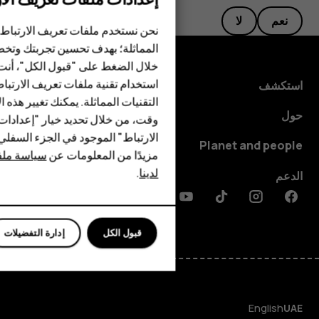
الهواتف الذكية
نعم
لا
نحن نستخدم ملفات تعريف الارتباط 
الهواتف المميزة
المماثلة؛ بهدف تحسين تجربتك وتخص
خلال الضغط على "قبول الكل"، أنت
الأكسسوارات
استخدام تقنية ملفات تعريف الارتبا
استكشف
HMD Terra M
التقنيات المماثلة. يمكنك تغيير هذه 
حول
وقت، من خلال تحديد خيار "إعدادا
HMD DUB
الارتباط" الموجود في الجزء السفل
Planet and people
مزيدًا من المعلومات عن
سياسة ملفا
HMD Watch
لدينا
.
الدعم
للأعمال
Discord
Linkedin
Youtube
Tiktok
Instagram
Facebook
قبول الكل
إدارة التفضيلات
English
UAE