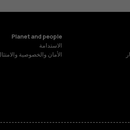
Planet and people
الاستدامة
ر
الأمان والخصوصية والامتثا
الهواتف الذكية
الهواتف المميز
الأكسسوارات
HMD Terra M