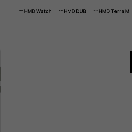
HMD Watch
HMD DUB
HMD Terra M