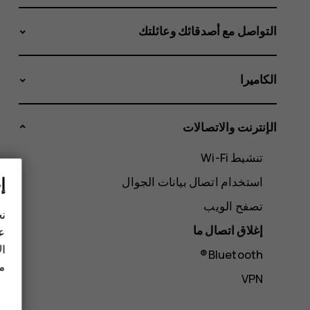
التواصل مع أصدقائك وعائلتك
الكاميرا
الإنترنت والاتصالات
تنشيط Wi-Fi
إ
استخدام اتصال بيانات الجوال
تصفح الويب
نح
إغلاق اتصال ما
عل
ال
Bluetooth®
مز
VPN