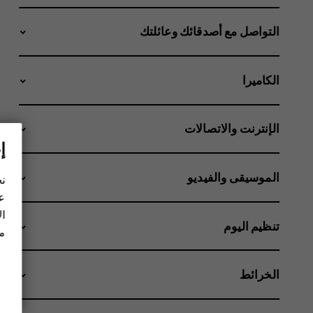
التواصل مع أصدقائك وعائلتك
الكاميرا
الإنترنت والاتصالات
إ
الموسيقى والفيديو
نح
عل
ال
تنظيم اليوم
مز
الخرائط