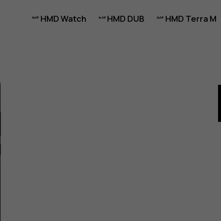
HMD Watch
HMD DUB
HMD Terra M