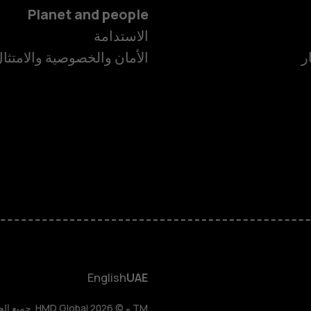
Planet and people
الاستدامة
ر
الأمان والخصوصية والامتثا
الهواتف الذكية
الهواتف المميز
الأكسسوارات
HMD Terra M
HMD DUB
English
UAE