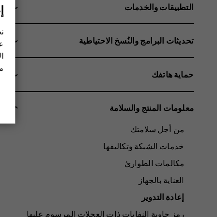
التطبيقات والخدمات
إ
نح
تحديثات البرامج والنُسخ الاحتياطية
عل
ال
مز
حماية هاتفك
معلومات المنتج والسلامة
من أجل سلامتك
خدمات الشبكة وتكاليفها
مكالمات الطوارئ
العناية بالجهاز
إعادة التدوير
رمز حاوية النفايات ذات العجلات المرسوم عليها