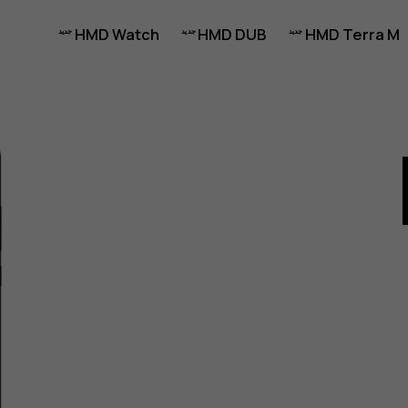
HMD Watch
HMD DUB
HMD Terra M