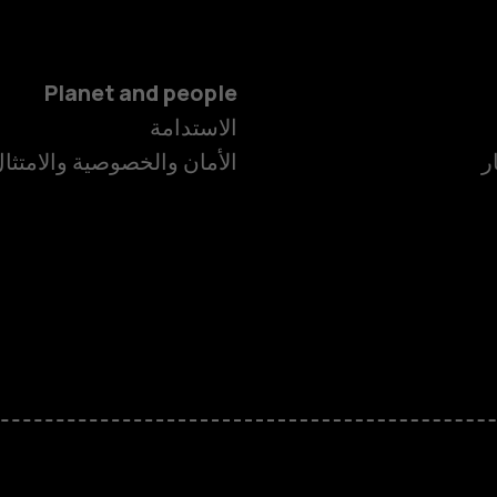
Planet and people
الاستدامة
ر
الأمان والخصوصية والامتثا
الهواتف الذكية
الهواتف المميز
الأكسسوارات
HMD Terra M