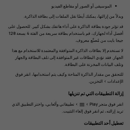
الموسيقى أو الصور أو مقاطع الفيديو
وبدلاً من إزالتها، يمكنك أيضًا نقل الملفات إلى بطاقة الذاكرة.
قد تؤثر جودة بطاقة الذاكرة على أداء هاتفك بشكل كبير. للحصول على
أفضل أداء لجهازك، قم باستخدام بطاقة سريعة من الفئة 4 بسعة 128
جيجا بايت من مُصنِّع معروف.
لا تستخدم إلا بطاقات الذاكرة المتوافقة والمعتمدة للاستخدام مع هذا
الجهاز. فقد تؤدي البطاقات غير المتوافقة إلى تلف البطاقة والجهاز
وتلف البيانات المخزنة على البطاقة.
للتحقق من مقدار الذاكرة المتاحة وكيف يتم استخدامها، انقر فوق
الإعدادات
>
التخزين
.
إزالة التطبيقات التي تم تنزيلها
انقر فوق
متجر Play
>
>
تطبيقاتي وألعابي
، واختر التطبيق الذي
menu
تريد إزالته، ثم انقر فوق
إلغاء التثبيت
.
تعطيل أحد التطبيقات