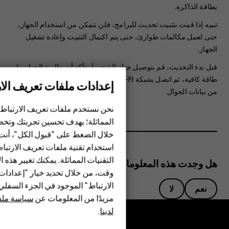
بطاقة الذاكرة.
تنبيه
إذا قمت بتثبيت تحديث للبرامج، فلن تتمكن من استخدام الجهاز،
حتى لعمل مكالمات طوارئ، حتى يتم اكتمال التثبيت وإعادة تشغيل
الجهاز.
قبل بدء التحديث، قم بتوصيل جهاز الشحن أو تأكد أن بطارية الجهاز بها
طاقة كافية، ثم اتصل بشبكة Wi-Fi، فقد تستهلك حزم التحديث الكثير
إعدادات ملفات تعريف الار
من بيانات الجوال.
الهواتف الذكية
نحن نستخدم ملفات تعريف الارتباط 
الهواتف المميزة
المماثلة؛ بهدف تحسين تجربتك وتخص
خلال الضغط على "قبول الكل"، أنت
الأكسسوارات
استخدام تقنية ملفات تعريف الارتبا
HMD Terra M
التقنيات المماثلة. يمكنك تغيير هذه 
هل وجدت هذه المعلومات مفيدة؟
وقت، من خلال تحديد خيار "إعدادا
HMD DUB
الارتباط" الموجود في الجزء السفل
نعم
لا
مزيدًا من المعلومات عن
سياسة ملفا
HMD Watch
لدينا
.