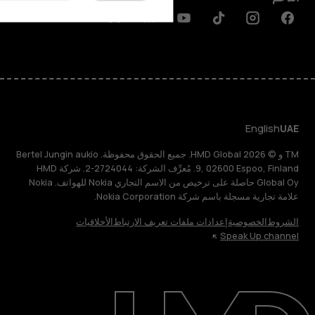
Discord
Linkedin
Youtube
Tiktok
Instagram
Facebook
English
UAE
TM و © 2026 HMD Global. جميع الحقوق محفوظة. Bertel Jungin aukio
9, 02600 Espoo, Finland. مُعرِّف الشركة: 2724044-2. شركة HMD
Global Oy حاصلة على ترخيص من الاسم التجاري Nokia للهواتف. Nokia
علامة تجارية مسجلة باسم شركة Nokia Corporation.
الشروط
الخصوصية
إعدادات ملفات تعريف الارتباط
الأخلاقيات
Speak Up channel
حول