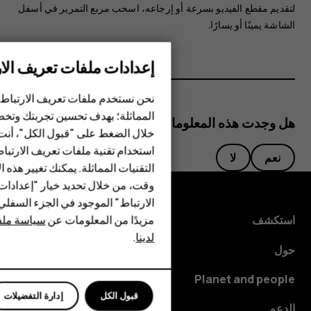
لتقديم مقطع الفيديو بسرعة أو إرجاعه، اسحب مربع التمرير في أسفل
الشاشة يمينًا أو يسارًا.
إعدادات ملفات تعريف الار
الهواتف الذكية
نحن نستخدم ملفات تعريف الارتباط 
الهواتف المميزة
المماثلة؛ بهدف تحسين تجربتك وتخص
هل وجدت هذه المعلومات مفيدة؟
خلال الضغط على "قبول الكل"، أنت
الأكسسوارات
استخدام تقنية ملفات تعريف الارتبا
نعم
لا
HMD Terra M
التقنيات المماثلة. يمكنك تغيير هذه 
وقت، من خلال تحديد خيار "إعدادا
HMD DUB
الارتباط" الموجود في الجزء السفل
مزيدًا من المعلومات عن
سياسة ملفا
استكشف
HMD Watch
لدينا
.
حول
للأعمال
Planet and people
قبول الكل
إدارة التفضيلات
الدعم