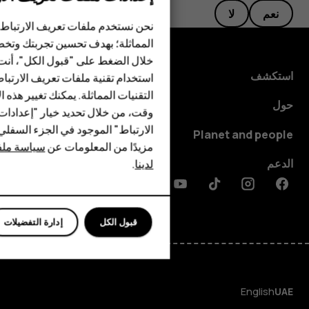
الهواتف الذكية
نعم
لا
نحن نستخدم ملفات تعريف الارتباط 
الهواتف المميزة
المماثلة؛ بهدف تحسين تجربتك وتخص
خلال الضغط على "قبول الكل"، أنت
الأكسسوارات
استكشف
استخدام تقنية ملفات تعريف الارتبا
HMD Terra M
التقنيات المماثلة. يمكنك تغيير هذه 
حول
وقت، من خلال تحديد خيار "إعدادا
HMD DUB
الارتباط" الموجود في الجزء السفل
Planet and people
مزيدًا من المعلومات عن
سياسة ملفا
HMD Watch
الدعم
لدينا
.
للأعمال
Discord
Linkedin
Youtube
Tiktok
Instagram
Facebook
قبول الكل
إدارة التفضيلات
English
UAE