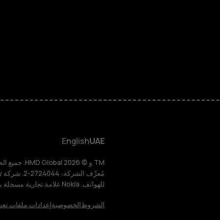
الهواتف الذكية
الهواتف المميز
الأكسسوارات
HMD Terra M
HMD DUB
English
UAE
HMD Watch
للهواتف. Nokia علامة تجارية مسجلة باسم شركة Nokia Corporation.
للأعمال
الشروط
الخصوصية
إعدادات ملفات تعر