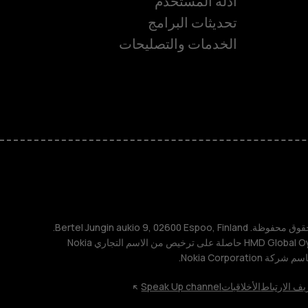
أدلّة المستخدم
تحديثات البرامج
ة
الخدمات والتصليحات
TM و © 2026 HMD Global. جميع الحقوق محفوظة. Bertel Jungin aukio 9, 02600 Espoo, Finland.
مُعرِّف الشركة: 2724044-2. شركة HMD Global Oy حاصلة على ترخيص من الاسم التجاري Nokia
يف الارتباط
الأخلاقيات
Speak Up channel