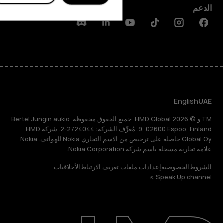
الدعم
Discord
Linkedin
Youtube
Tiktok
Instagram
Facebook
English
UAE
TM و © 2026 HMD Global. جميع الحقوق محفوظة. Bertel Jungin aukio
9, 02600 Espoo, Finland. مُعرِّف الشركة: 2724044-2. شركة HMD
Global Oy حاصلة على ترخيص من الاسم التجاري Nokia للهواتف. Nokia
علامة تجارية مسجلة باسم شركة Nokia Corporation.
الشروط
الخصوصية
إعدادات ملفات تعريف الارتباط
الأخلاقيات
Speak Up channel