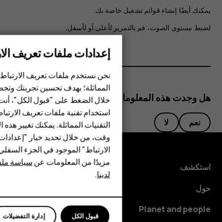
يمكنك أيضًا إنشاء قوائم تشغيل خاصة بك.
لضبط مستوى الصوت، قم بالتمرير لأعلى أو لأسفل.
إعدادات ملفات تعريف الار
الهواتف الذكية
نحن نستخدم ملفات تعريف الارتباط 
الهواتف المميزة
المماثلة؛ بهدف تحسين تجربتك وتخص
هل وجدت هذه المعلومات مفيدة؟
خلال الضغط على "قبول الكل"، أنت
الأكسسوارات
استخدام تقنية ملفات تعريف الارتبا
نعم
لا
HMD Terra M
التقنيات المماثلة. يمكنك تغيير هذه 
وقت، من خلال تحديد خيار "إعدادا
HMD DUB
الارتباط" الموجود في الجزء السفل
مزيدًا من المعلومات عن
سياسة ملفا
HMD Watch
استكشف
لدينا
.
للأعمال
حول
Planet and people
قبول الكل
إدارة التفضيلات