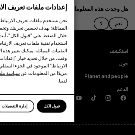
إعدادات ملفات تعريف الار
هل وجدت هذه المعلومات مفيدة؟
الهواتف الذكية
نحن نستخدم ملفات تعريف الارتباط 
نعم
لا
الهواتف المميزة
المماثلة؛ بهدف تحسين تجربتك وتخص
خلال الضغط على "قبول الكل"، أنت
الأكسسوارات
استخدام تقنية ملفات تعريف الارتبا
HMD Terra M
التقنيات المماثلة. يمكنك تغيير هذه 
استكشف
وقت، من خلال تحديد خيار "إعدادا
HMD DUB
حول
الارتباط" الموجود في الجزء السفل
مزيدًا من المعلومات عن
سياسة ملفا
HMD Watch
Planet and people
لدينا
.
للأعمال
الدعم
Discord
Linkedin
Youtube
Tiktok
Instagram
Facebook
قبول الكل
إدارة التفضيلات