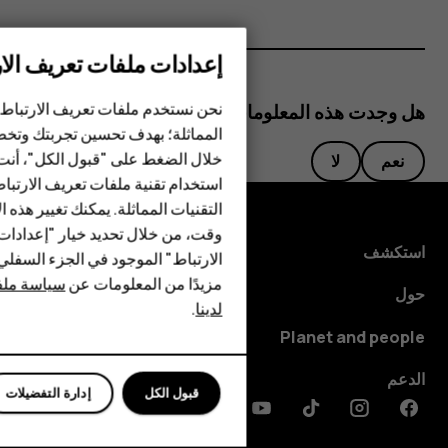
إعدادات ملفات تعريف الار
الهواتف الذكية
نحن نستخدم ملفات تعريف الارتباط 
هل وجدت هذه المعلومات مفيدة؟
الهواتف المميزة
المماثلة؛ بهدف تحسين تجربتك وتخص
خلال الضغط على "قبول الكل"، أنت
نعم
لا
الأكسسوارات
استخدام تقنية ملفات تعريف الارتبا
HMD Terra M
التقنيات المماثلة. يمكنك تغيير هذه 
وقت، من خلال تحديد خيار "إعدادا
HMD DUB
استكشف
الارتباط" الموجود في الجزء السفل
مزيدًا من المعلومات عن
سياسة ملفا
HMD Watch
حول
لدينا
.
للأعمال
Planet and people
الدعم
قبول الكل
إدارة التفضيلات
Discord
Linkedin
Youtube
Tiktok
Instagram
Facebook