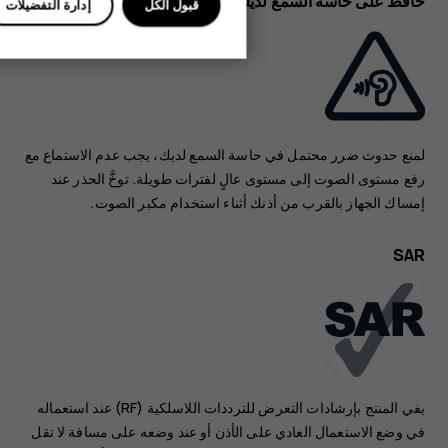
حافظ على حاسة السمع لديك
قبول الكل
إدارة التفضيلات
لمنع حدوث ضرر محتمل في حاسة السمع لديك، يجب عدم الاستماع مع
رفع مستوى الصوت إلى مستوى عالٍ لفترات طويلة. توخَّ الحذر عند
إمساك الجهاز بالقرب من أذنك أثناء استخدام مكبر الصوت.
SAR
يفي المنتج بإرشادات التعرض للترددات اللاسلكية (RF) عند استعماله
في وضع الاستعمال العادي على الأذن أو عند وضعه على مسافة لا تقل