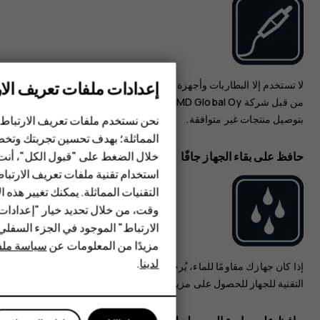
إعدادات ملفات تعريف الار
لا تستخدم إلا البطاريات وأجهزة الشحن والملحقات الأخرى المعتمدة
الهواتف الذكية
من قبل شركة HMD Global Oy للاستخدام مع هذا الجهاز. لا تقم
بتوصيل منتجات غير متوافقة.
نحن نستخدم ملفات تعريف الارتباط 
الهواتف المميزة
المماثلة؛ بهدف تحسين تجربتك وتخص
خلال الضغط على "قبول الكل"، أنت
حافظ على بقاء الجهاز جافًا
الأكسسوارات
استخدام تقنية ملفات تعريف الارتبا
HMD Terra M
التقنيات المماثلة. يمكنك تغيير هذه 
وقت، من خلال تحديد خيار "إعدادا
HMD DUB
الارتباط" الموجود في الجزء السفل
مزيدًا من المعلومات عن
سياسة ملفا
HMD Watch
لدينا
.
‏‫إذا كان جهازك مقاومًا للماء، يُرجى الرجوع إلى تقييم IP في المواصفات
للأعمال
التقنية للجهاز للحصول على مزيد من الإرشادات المفصلة.