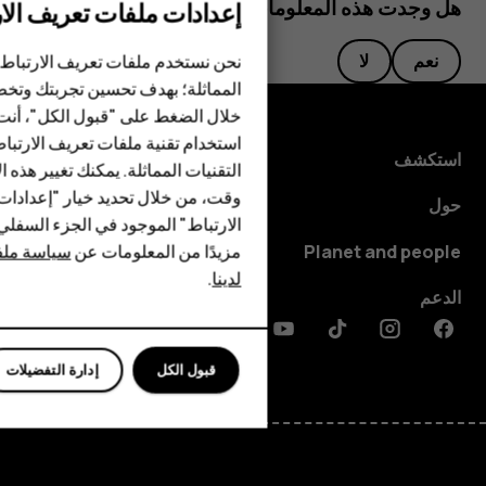
هل وجدت هذه المعلومات مفيدة؟
إعدادات ملفات تعريف الار
الهواتف الذكية
نحن نستخدم ملفات تعريف الارتباط 
نعم
لا
الهواتف المميزة
المماثلة؛ بهدف تحسين تجربتك وتخص
خلال الضغط على "قبول الكل"، أنت
الأكسسوارات
استخدام تقنية ملفات تعريف الارتبا
استكشف
HMD Terra M
التقنيات المماثلة. يمكنك تغيير هذه 
وقت، من خلال تحديد خيار "إعدادا
حول
HMD DUB
الارتباط" الموجود في الجزء السفل
مزيدًا من المعلومات عن
سياسة ملفا
Planet and people
HMD Watch
لدينا
.
الدعم
للأعمال
Discord
Linkedin
Youtube
Tiktok
Instagram
Facebook
قبول الكل
إدارة التفضيلات