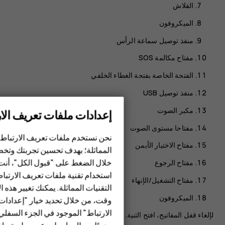
الفلاش
الميكروفون
منفذ توصيل سماعة الرأس‬
مفتاح مكالمة SOS‬
الفتحة الخاصة بفتحة الغطاء الخلفي
منفذ توصيل USB
مكبر الصوت‬
إعدادات ملفات تعريف الار
الهواتف الذكية
‏‫مفتاحا مستوى الصوت
نحن نستخدم ملفات تعريف الارتباط 
الهواتف المميزة
مفتاح الاختيار الأيمن
المماثلة؛ بهدف تحسين تجربتك وتخص
خلال الضغط على "قبول الكل"، أنت
مفتاح الرجوع
الأكسسوارات
استخدام تقنية ملفات تعريف الارتبا
مفتاح التشغيل/الإنهاء
HMD Terra M
التقنيات المماثلة. يمكنك تغيير هذه 
الميكروفون
وقت، من خلال تحديد خيار "إعدادا
HMD DUB
الارتباط" الموجود في الجزء السفل
لإلغاء قفل المفاتيح، افتح الثنية.