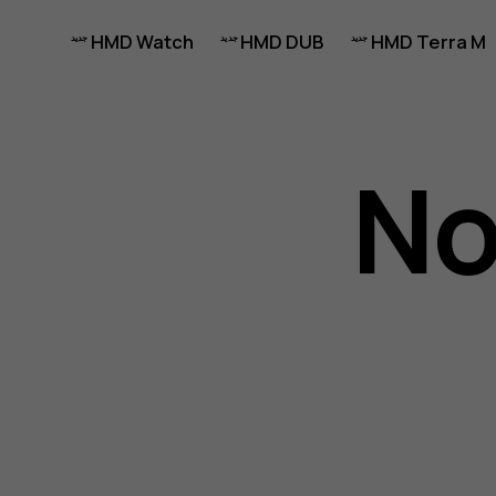
HMD Watch
HMD DUB
HMD Terra M
No