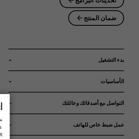
تحديثات البرامج
ضمان المنتج
بدء التشغيل
الأساسيات
التواصل مع أصدقائك وعائلتك
إ
نح
عمل ضبط خاص للهاتف
عل
ال