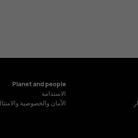
Planet and people
الاستدامة
ر
الأمان والخصوصية والامتثا
الهواتف الذكية
الهواتف المميز