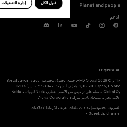
قبول الكل
إدارة التفضيلات
Planet and people
الدعم
Discord
Linkedin
Youtube
Tiktok
Instagram
Facebook
English
UAE
TM و © 2026 HMD Global. جميع الحقوق محفوظة. Bertel Jungin aukio
9, 02600 Espoo, Finland. مُعرِّف الشركة: 2724044-2. شركة HMD
Global Oy حاصلة على ترخيص من الاسم التجاري Nokia للهواتف. Nokia
علامة تجارية مسجلة باسم شركة Nokia Corporation.
الشروط
الخصوصية
إعدادات ملفات تعريف الارتباط
الأخلاقيات
Speak Up channel