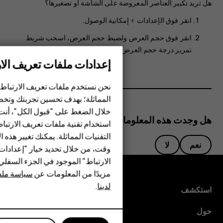
هل تريد تكبير العناصر المعروضة على الشاشة أو تصغيرها؟
انقر فوق
الإعدادات
>
إمكانية الوصول
.
انقر فوق
حجم العرض
ولضبط حجم العرض، اسحب شريط
تمرير درجة حجم العرض.
إعدادات ملفات تعريف الار
الهواتف الذكية
نحن نستخدم ملفات تعريف الارتباط 
الهواتف المميزة
المماثلة؛ بهدف تحسين تجربتك وتخص
خلال الضغط على "قبول الكل"، أنت
الأكسسوارات
هل وجدت هذه المعلومات مفيدة؟
استخدام تقنية ملفات تعريف الارتبا
HMD Terra M
التقنيات المماثلة. يمكنك تغيير هذه 
نعم
لا
وقت، من خلال تحديد خيار "إعدادا
HMD DUB
الارتباط" الموجود في الجزء السفل
مزيدًا من المعلومات عن
سياسة ملفا
HMD Watch
لدينا
.
استكشف
للأعمال
حول