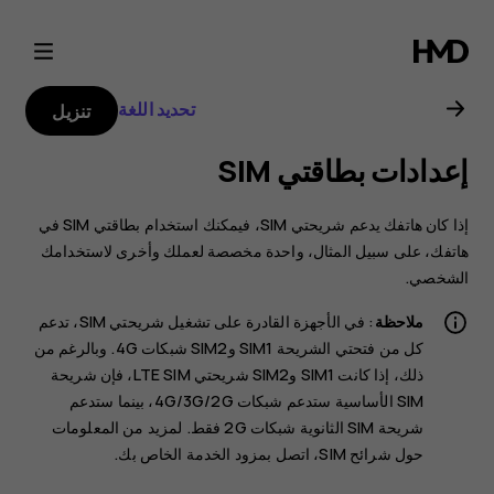
دليل
مستخدم
تحديد اللغة
تنزيل
Nokia
إعدادات بطاقتي SIM
3
‏‫إذا كان هاتفك يدعم شريحتي SIM، فيمكنك استخدام بطاقتي SIM في
هاتفك، على سبيل المثال، واحدة مخصصة لعملك وأخرى لاستخدامك
الشخصي.
ملاحظة
: في الأجهزة القادرة على تشغيل شريحتي SIM، تدعم
كل من فتحتي الشريحة SIM1 وSIM2 شبكات 4G. وبالرغم من
ذلك، إذا كانت SIM1 وSIM2 شريحتي LTE SIM، فإن شريحة
SIM الأساسية ستدعم شبكات 4G/3G/2G، بينما ستدعم
شريحة SIM الثانوية شبكات 2G فقط. لمزيد من المعلومات
حول شرائح SIM، اتصل بمزود الخدمة الخاص بك.