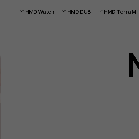
HMD Watch
HMD DUB
HMD Terra M