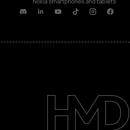
Nokia smartphones and tablets
Discord
Linkedin
Youtube
Tiktok
Instagram
Facebook
حول
الدعم
English
UAE