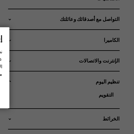
التواصل مع أصدقائك وعائلتك
إ
الكاميرا
نح
عل
الإنترنت والاتصالات
ال
مز
تنظيم اليوم
التقويم
الخرائط