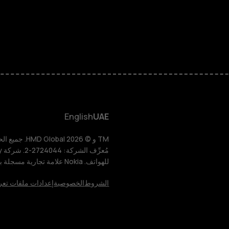
الهواتف المميز
الأكسسوارات
HMD Terra M
HMD DUB
English
UAE
HMD Watch
للهواتف. Nokia علامة تجارية مسجلة باسم شركة Nokia Corporation.
للأعمال
الشروط
الخصوصية
إعدادات ملفات تعر