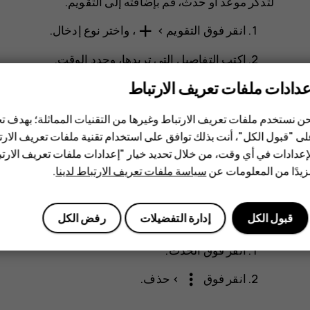
لتذكر موعد أو حدث، قم بإضافته إلى التقويم.
add
انقر فوق
التقويم‏‎
>
، واختر نوع إدخال.
اكتب التفاصيل التي تريدها، وحدد الوقت.
عدادات ملفات تعريف الارتباط
لتجعل الحدث يتكرر في أيام معينة، انقر فوق
خيارات 
لإضافة إشعار إلى الحدث، انقر فوق
إضافة إشعار
.
ن نستخدم ملفات تعريف الارتباط وغيرها من التقنيات المماثلة؛ بهدف
ى "قبول الكل"، أنت بذلك توافق على استخدام تقنية ملفات تعريف الارتبا
انقر فوق
حفظ
.
إعدادات في أي وقت، من خلال تحديد خيار "إعدادات ملفات تعريف الار
يدًا من المعلومات عن
سياسة ملفات تعريف الارتباط لدينا
.
mode_edit
تلميح:
لتعديل حدث ما، انقر فوق الحدث ثم
، وق
قبول الكل
إدارة التفضيلات
رفض الكل
حذف موعد
انقر فوق الحدث.
more_vert
انقر فوق
>
حذف
.