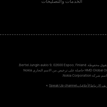
ة
الخدمات والتصليحات
TM و © 2026 HMD Global. جميع الحقوق محفوظة. Bertel Jungin aukio 9, 02600 Espoo, Finland.
مُعرِّف الشركة: 2724044-2. شركة HMD Global Oy حاصلة على ترخيص من الاسم التجاري Nokia
يف الارتباط
الأخلاقيات
Speak Up channel